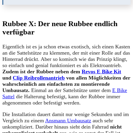
Rubbee X: Der neue Rubbee endlich
verfügbar
Eigentlich ist es ja schon etwas exotisch, sich einen Kasten
an die Sattelstütze zu klemmen, der mit einer Rolle auf das
Hinterrad drückt. Aber so komisch wie das Prinzip klingt,
so einfach und genial funktioniert es als Elektroantrieb.
Zudem ist der Rubbee neben dem
Revos E Bike Kit
und
Clip Reibrollenantrieb
von allen Möglichkeiten der
wahrscheinlich am einfachsten zu montierende
Umbausatz.
Einmal an der Sattelstütze unter dem
E Bike
Sattel
die Halterung befestigt, kann der Rubbee immer
abgenommen oder befestigt werden.
Die Installation dauert damit nur wenige Sekunden und im
Vergleich zu einem
Ansmann Umbausatz
auch sehr
unkompliziert. Darüber hinaus sieht dein Fahrrad
nicht
unkompliziert verkabelt
aus, wie es sonst der Fall ist.