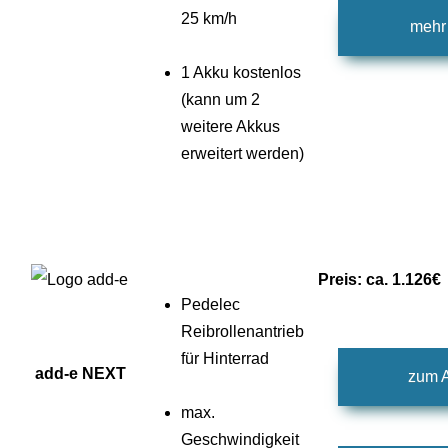
25 km/h
mehr 
1 Akku kostenlos
(kann um 2
weitere Akkus
erweitert werden)
Preis: ca. 1.126€
Pedelec
Reibrollenantrieb
für Hinterrad
add-e NEXT
zum A
max.
Geschwindigkeit