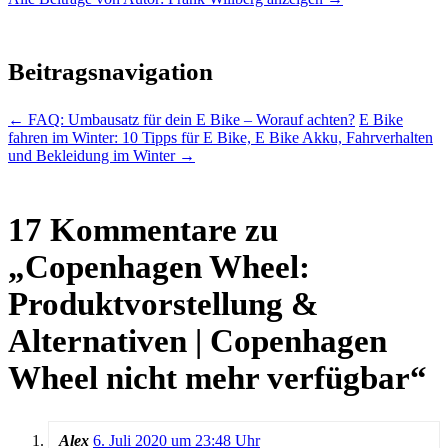
Beitragsnavigation
←
FAQ: Umbausatz für dein E Bike – Worauf achten?
E Bike
fahren im Winter: 10 Tipps für E Bike, E Bike Akku, Fahrverhalten
und Bekleidung im Winter
→
17 Kommentare zu
„
Copenhagen Wheel:
Produktvorstellung &
Alternativen | Copenhagen
Wheel nicht mehr verfügbar
“
Alex
6. Juli 2020 um 23:48 Uhr