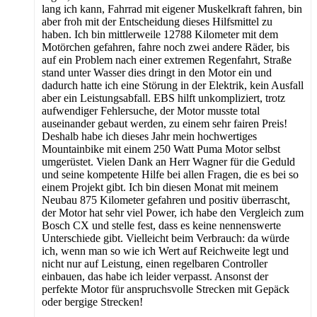
lang ich kann, Fahrrad mit eigener Muskelkraft fahren, bin
aber froh mit der Entscheidung dieses Hilfsmittel zu
haben. Ich bin mittlerweile 12788 Kilometer mit dem
Motörchen gefahren, fahre noch zwei andere Räder, bis
auf ein Problem nach einer extremen Regenfahrt, Straße
stand unter Wasser dies dringt in den Motor ein und
dadurch hatte ich eine Störung in der Elektrik, kein Ausfall
aber ein Leistungsabfall. EBS hilft unkompliziert, trotz
aufwendiger Fehlersuche, der Motor musste total
auseinander gebaut werden, zu einem sehr fairen Preis!
Deshalb habe ich dieses Jahr mein hochwertiges
Mountainbike mit einem 250 Watt Puma Motor selbst
umgerüstet. Vielen Dank an Herr Wagner für die Geduld
und seine kompetente Hilfe bei allen Fragen, die es bei so
einem Projekt gibt. Ich bin diesen Monat mit meinem
Neubau 875 Kilometer gefahren und positiv überrascht,
der Motor hat sehr viel Power, ich habe den Vergleich zum
Bosch CX und stelle fest, dass es keine nennenswerte
Unterschiede gibt. Vielleicht beim Verbrauch: da würde
ich, wenn man so wie ich Wert auf Reichweite legt und
nicht nur auf Leistung, einen regelbaren Controller
einbauen, das habe ich leider verpasst. Ansonst der
perfekte Motor für anspruchsvolle Strecken mit Gepäck
oder bergige Strecken!