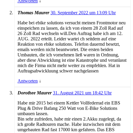
Antworten
↓
Thomas Maurer
30. September 2022 um 13:09 Uhr
Habe bei ebike solutions versucht meinen Frontmotor neu
einspeichen zu lassen, da ich von einem 28 Zoll Rad auf
26 Zoll Rad wechseln will.Den Auftrag habe ich am 12.
AUG. 2022 erteilt. Leider wartei ch seitdem auf eine
Reaktion von ebike solutions. Telefon dauernd besetzt,
emails werden nicht beantwortet. Die ersten beiden
Umbauten, die ich vornehmen ließ waren in Ordnung,
aber diese Abwicklung ist eine Katastrophe und veranlasst
mich die Firma nicht mehr weiter zu empfehlen. Hat in
Auftragsabwickluung schwer nachgelassen
Antworten
↓
Dorothee Maurer
31. August 2021 um 18:42 Uhr
Habe mir 2015 bei einem Kettler Vollfederrad ein EBS
Plug & Drive Bafang 250 Watt von E-Bike Solutions
umbauen lassen.
Bin sehr zufrieden, habe mir einen 2.Akku zugelegt, da
ich große Radtouren mache. Habe inzwischen mit dem
umgebauten Rad fast 17000 km gefahren. Das EBS