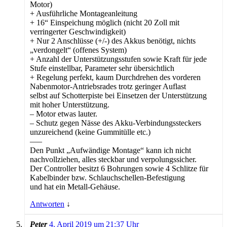
Motor)
+ Ausführliche Montageanleitung
+ 16“ Einspeichung möglich (nicht 20 Zoll mit
verringerter Geschwindigkeit)
+ Nur 2 Anschlüsse (+/-) des Akkus benötigt, nichts
„verdongelt“ (offenes System)
+ Anzahl der Unterstützungsstufen sowie Kraft für jede
Stufe einstellbar, Parameter sehr übersichtlich
+ Regelung perfekt, kaum Durchdrehen des vorderen
Nabenmotor-Antriebsrades trotz geringer Auflast
selbst auf Schotterpiste bei Einsetzen der Unterstützung
mit hoher Unterstützung.
– Motor etwas lauter.
– Schutz gegen Nässe des Akku-Verbindungssteckers
unzureichend (keine Gummitülle etc.)
—–
Den Punkt „Aufwändige Montage“ kann ich nicht
nachvollziehen, alles steckbar und verpolungssicher.
Der Controller besitzt 6 Bohrungen sowie 4 Schlitze für
Kabelbinder bzw. Schlauchschellen-Befestigung
und hat ein Metall-Gehäuse.
Antworten
↓
Peter
4. April 2019 um 21:37 Uhr