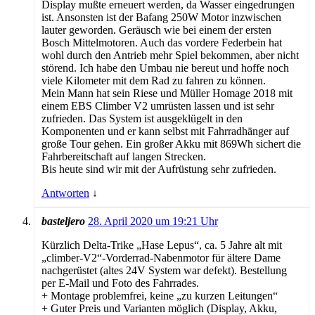
Display mußte erneuert werden, da Wasser eingedrungen
ist. Ansonsten ist der Bafang 250W Motor inzwischen
lauter geworden. Geräusch wie bei einem der ersten
Bosch Mittelmotoren. Auch das vordere Federbein hat
wohl durch den Antrieb mehr Spiel bekommen, aber nicht
störend. Ich habe den Umbau nie bereut und hoffe noch
viele Kilometer mit dem Rad zu fahren zu können.
Mein Mann hat sein Riese und Müller Homage 2018 mit
einem EBS Climber V2 umrüsten lassen und ist sehr
zufrieden. Das System ist ausgeklügelt in den
Komponenten und er kann selbst mit Fahrradhänger auf
große Tour gehen. Ein großer Akku mit 869Wh sichert die
Fahrbereitschaft auf langen Strecken.
Bis heute sind wir mit der Aufrüstung sehr zufrieden.
Antworten
↓
basteljero
28. April 2020 um 19:21 Uhr
Kürzlich Delta-Trike „Hase Lepus“, ca. 5 Jahre alt mit
„climber-V2“-Vorderrad-Nabenmotor für ältere Dame
nachgerüstet (altes 24V System war defekt). Bestellung
per E-Mail und Foto des Fahrrades.
+ Montage problemfrei, keine „zu kurzen Leitungen“
+ Guter Preis und Varianten möglich (Display, Akku,